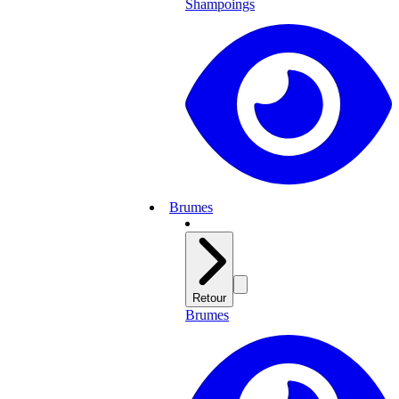
Shampoings
Brumes
Retour
Brumes