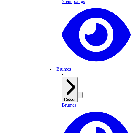
Shampoings
Brumes
Retour
Brumes