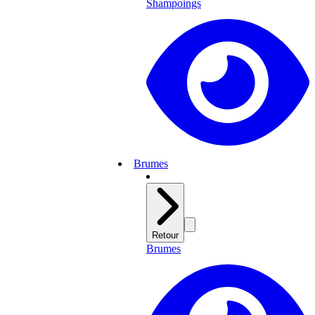
Shampoings
Brumes
Retour
Brumes