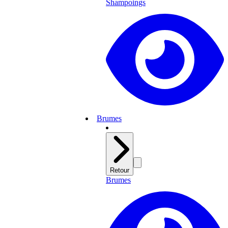
Shampoings
Brumes
Retour
Brumes