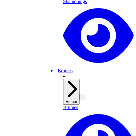
Shampoings
Brumes
Retour
Brumes